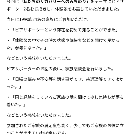
今回は
「私たちのリカバリーへのみちのり」
をテーマにピアサ
ポーター
2
名をお招きし、体験談をお話していただきました。
当日は
19
家族
24
名の家族にご参加いただき、
・「ピアサポーターという存在を初めて知ることができた」
・「体験談の中でその時の状態や気持ちなどを聞けて良かっ
た。参考になった。」
などという感想をいただきました。
ピアサポーターのお話の後は、家族懇談会を行いました。
・「日頃の悩みや不安等を話す事ができ、共通理解できてよか
った。」
・「同じ経験をしているご家族の話を聞けて少し気持ちが落ち
着いた。」
などという感想をいただきました。
参加されたご家族の満足度も高く、少しでもご家族のお役に立
つことが出来ていれば幸いです。