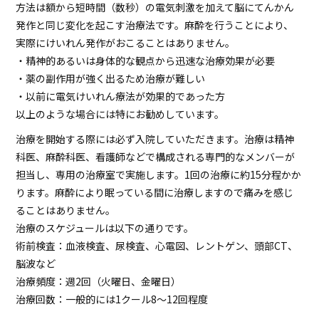
方法は額から短時間（数秒）の電気刺激を加えて脳にてんかん
発作と同じ変化を起こす治療法です。麻酔を行うことにより、
実際にけいれん発作がおこることはありません。
・精神的あるいは身体的な観点から迅速な治療効果が必要
・薬の副作用が強く出るため治療が難しい
・以前に電気けいれん療法が効果的であった方
以上のような場合には特にお勧めしています。
治療を開始する際には必ず入院していただきます。治療は精神
科医、麻酔科医、看護師などで構成される専門的なメンバーが
担当し、専用の治療室で実施します。1回の治療に約15分程かか
ります。麻酔により眠っている間に治療しますので痛みを感じ
ることはありません。
治療のスケジュールは以下の通りです。
術前検査：血液検査、尿検査、心電図、レントゲン、頭部CT、
脳波など
治療頻度：週2回（火曜日、金曜日）
治療回数：一般的には1クール8～12回程度